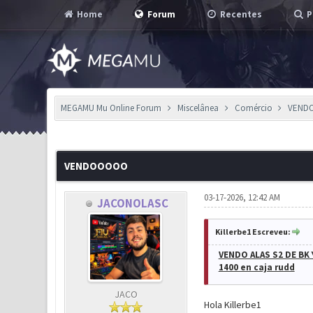
Home
Forum
Recentes
P
MEGAMU Mu Online Forum
Miscelânea
Comércio
VEND
1 Voto(s) - 1 em Média
1
2
3
4
5
VENDOOOOO
03-17-2026, 12:42 AM
JACONOLASC
Killerbe1 Escreveu:
VENDO ALAS S2 DE BK 
1400 en caja rudd
JACO
Hola Killerbe1