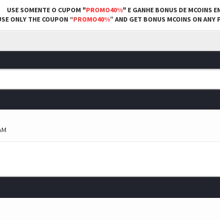
USE SOMENTE O CUPOM "
PROMO40%
" E GANHE BONUS DE MCOINS E
USE ONLY THE COUPON “
PROMO40%
” AND GET BONUS MCOINS ON ANY P
 AM