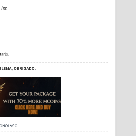
 /gp.
arlo.
BLEMA, OBRIGADO.
CONOLASC