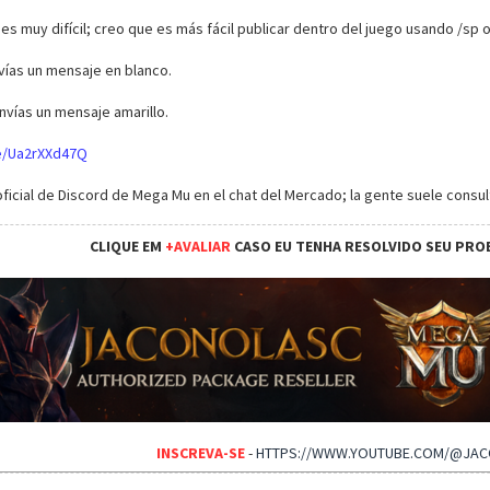
es muy difícil; creo que es más fácil publicar dentro del juego usando /sp o
vías un mensaje en blanco.
nvías un mensaje amarillo.
te/Ua2rXXd47Q
ficial de Discord de Mega Mu en el chat del Mercado; la gente suele consult
CLIQUE EM
+AVALIAR
CASO EU TENHA RESOLVIDO SEU PRO
INSCREVA-SE
-
HTTPS://WWW.YOUTUBE.COM/@JA