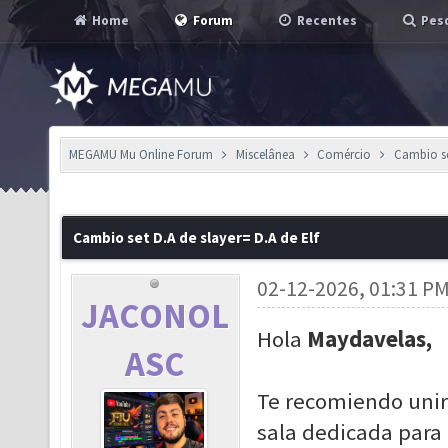
Home
Forum
Recentes
Pesq
MEGAMU Mu Online Forum
Miscelânea
Comércio
Cambio set
Cambio set D.A de slayer= D.A de Elf
02-12-2026, 01:31 P
JACONOL
Hola
Maydavelas,
ASC
Te recomiendo unirt
sala dedicada para 