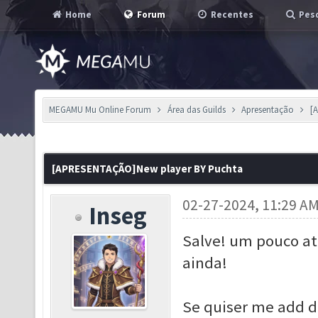
Home
Forum
Recentes
Pesq
MEGAMU Mu Online Forum
Área das Guilds
Apresentação
[
[APRESENTAÇÃO]New player BY Puchta
02-27-2024, 11:29 A
Inseg
Salve! um pouco at
ainda!
Se quiser me add di