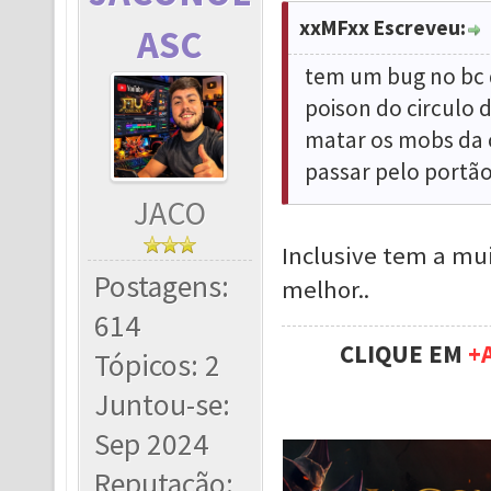
xxMFxx Escreveu:
ASC
tem um bug no bc 
poison do circulo 
matar os mobs da 
passar pelo portão
JACO
Inclusive tem a mu
Postagens:
melhor..
614
CLIQUE EM
+
Tópicos: 2
Juntou-se:
Sep 2024
Reputação: