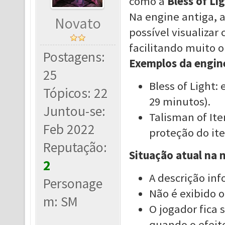
como a
Bless of Li
Na engine antiga, a
Novato
possível visualiza
facilitando muito o
Postagens:
Exemplos da engine
25
Bless of Light:
Tópicos: 22
29 minutos).
Juntou-se:
Talisman of Ite
Feb 2022
proteção do ite
Reputação:
Situação atual na 
2
A descrição inf
Personage
Não é exibido 
m: SM
O jogador fica
quando o efeito 