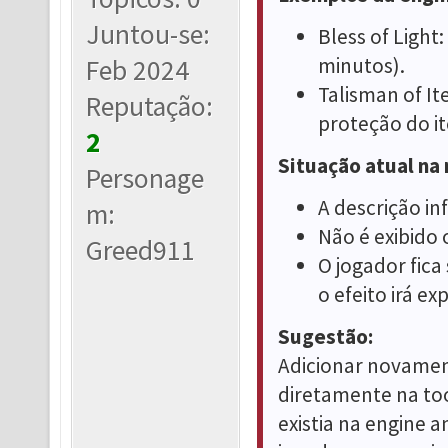
Juntou-se:
Bless of Light
minutos).
Feb 2024
Talisman of It
Reputação:
proteção do it
2
Situação atual na
Personage
A descrição in
m:
Não é exibido 
Greed911
O jogador fic
o efeito irá exp
Sugestão:
Adicionar novamen
diretamente na to
existia na engine a