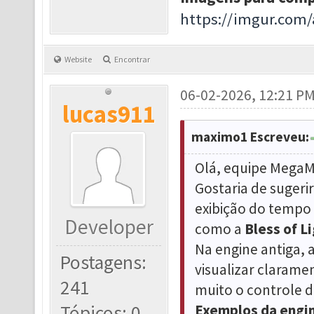
https://imgur.com
Website
Encontrar
06-02-2026, 12:21 P
lucas911
maximo1 Escreveu:
Olá, equipe Mega
Gostaria de sugeri
exibição do tempo
Developer
como a
Bless of L
Na engine antiga, 
Postagens:
visualizar clarame
241
muito o controle d
Tópicos: 0
Exemplos da engin