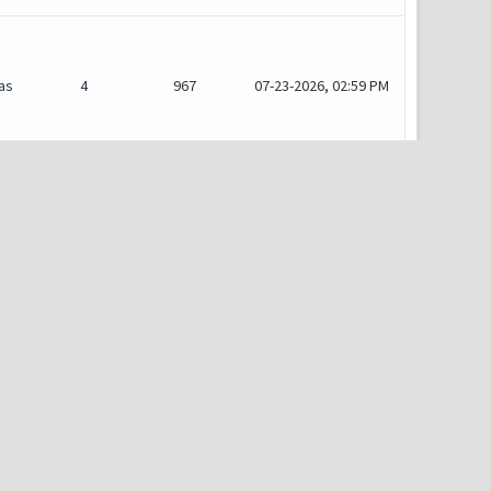
as
4
967
07-23-2026, 02:59 PM
as
1
582
07-20-2026, 06:10 PM
es /
s /
2
654
07-15-2026, 11:26 AM
es /
s /
15
3.247
07-08-2026, 09:28 AM