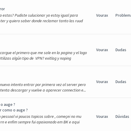
ror
o estas? Pudiste sulucionar yo estoy igual para
Vourax
Problem
ster y quiero saber donde reclamar tanto las ruud
Vourax
Dudas
argue el primero que me sale en la pagina y el logo
ilizas algún tipo de VPN? exitlag y noping
Vourax
Dudas
nuevo intento entrar por primera vez al server pero
ntenta descargar y vuelve a aparecer connection e...
 o auge ?
r como o auge ?
pessoal vi poucos topicos sobre , começei no mu
Vourax
Dúvidas
rn e enfim sempre fui apaixonado em BK e aqui