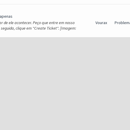
 apenas
ar de ele acontecer. Peço que entre em nosso
Vourax
Problem
m seguida, clique em "Create Ticket". [Imagem:
 SV9.
Vourax
Problem
dentificar esse pequeno problema. O bug já foi
Sugestõ
Correçõe
 el juego antes de entrar me sale un error de un
Vourax
Bug
instalar el juego pero el problema persiste ¿Estás
Tracking
 Luck na Chaos Machine (Nova Engine)
Sugestõ
an of Luck na ...
Correçõe
quipe do MEGAMU e comunidade, Com o recente
Vourax