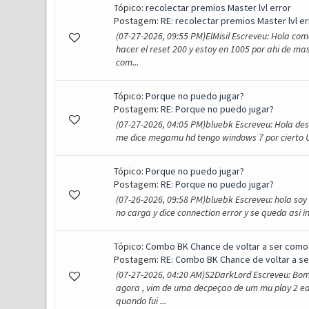
Tópico:
recolectar premios Master lvl error
Postagem:
RE: recolectar premios Master lvl er
(07-27-2026, 09:55 PM)ElMisil Escreveu: Hola com
hacer el reset 200 y estoy en 1005 por ahi de ma
com...
Tópico:
Porque no puedo jugar?
Postagem:
RE: Porque no puedo jugar?
(07-27-2026, 04:05 PM)bluebk Escreveu: Hola desc
me dice megamu hd tengo windows 7 por cierto Ut
Tópico:
Porque no puedo jugar?
Postagem:
RE: Porque no puedo jugar?
(07-26-2026, 09:58 PM)bluebk Escreveu: hola soy 
no carga y dice connection error y se queda asi i
Tópico:
Combo BK Chance de voltar a ser como
Postagem:
RE: Combo BK Chance de voltar a se
(07-27-2026, 04:20 AM)S2DarkLord Escreveu: Bom 
agora , vim de uma decpeçao de um mu play 2 ea
quando fui ...