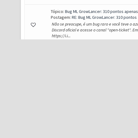
Tópico:
Bug ML GrowLancer: 310 pontos apenas
Postagem:
RE: Bug ML GrowLancer: 310 pontos
Não se preocupe, é um bug raro e você teve o az
Discord oficial e acesse o canal "open-ticket". E
https://i.i...
Tópico:
Evento Quiz (/r) não funciona no SV9.
Postagem:
RE: Evento Quiz (/r) não funciona no
Obrigado pelo seu report! Com ele, conseguimos i
corrigido!
Tópico:
Error item corrupted
Postagem:
RE: Error item corrupted
(07-14-2026, 09:15 PM)Skay654 Escreveu: al abrir
archivo llamado item que es corrupto ya sonda re
u...
Tópico:
Urgente] Implementação do Talisman of
Postagem:
RE: Urgente] Implementação do Talism
(07-08-2026, 07:30 AM)mttzfps Escreveu: Olá, e