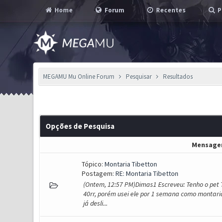
Home
Forum
Recentes
P
MEGAMU Mu Online Forum
Pesquisar
Resultados
Opções de Pesquisa
Mensag
Tópico:
Montaria Tibetton
Postagem:
RE: Montaria Tibetton
(Ontem, 12:57 PM)Dimas1 Escreveu: Tenho o pet
40rr, porém usei ele por 1 semana como montari
já desli...