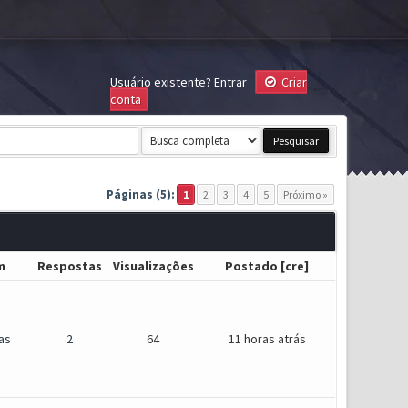
Usuário existente?
Entrar
Criar
conta
Páginas (5):
1
2
3
4
5
Próximo »
m
Respostas
Visualizações
Postado
[
cre
]
as
2
64
11 horas atrás