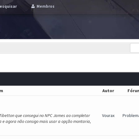
esquisar
Membros
em
Autor
Fóru
 Tibetton que consegui no NPC James ao completar
Vourax
Problem
a e agora não consigo mais usar a opção montaria,