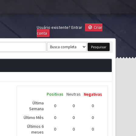
Usuário existente?
Entrar
Criar
conta
Positivas
Neutras
Negativas
Última
0
0
0
Semana
Último Mês
0
0
0
Últimos 6
0
0
0
meses