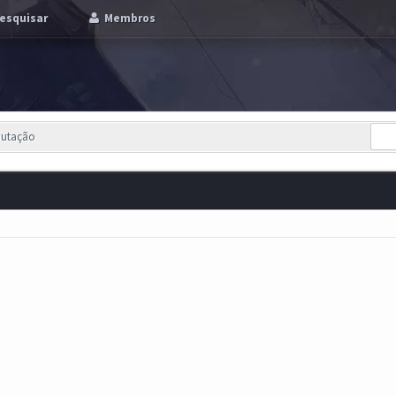
esquisar
Membros
putação