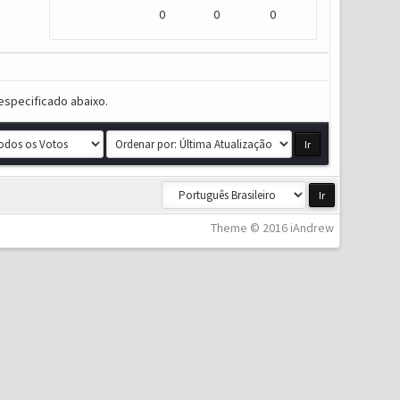
0
0
0
especificado abaixo.
Theme © 2016 iAndrew