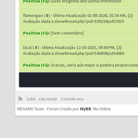
Positiva (+1):
Gives insightful and useful information
flamengao
(
0
) - Última Atualização 01-08-2026, 02:34 AM, {2}
Avaliação dada a showthread.php?pid=53915#pid53915
Positiva (+1):
[Sem comentário]
DaJii
(
0
) - Última Atualização 12-30-2025, 09:49 PM, {2}
Avaliação dada a showthread.php?pid=54080#pid54080
Positiva (+1):
Gracias, sería aún mejor si pudiera proporciona
Subir
Lite mode
Contate-nos
MEGAMU Team - Forum Criado por
MyBB
.
Mu Online