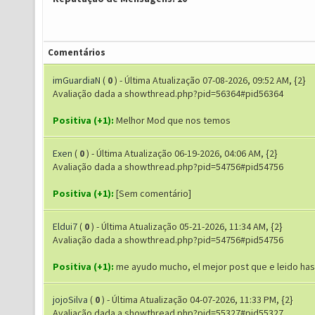
Comentários
imGuardiaN
(
0
) - Última Atualização 07-08-2026, 09:52 AM, {2}
Avaliação dada a showthread.php?pid=56364#pid56364
Positiva (+1):
Melhor Mod que nos temos
Exen
(
0
) - Última Atualização 06-19-2026, 04:06 AM, {2}
Avaliação dada a showthread.php?pid=54756#pid54756
Positiva (+1):
[Sem comentário]
Eldui7
(
0
) - Última Atualização 05-21-2026, 11:34 AM, {2}
Avaliação dada a showthread.php?pid=54756#pid54756
Positiva (+1):
me ayudo mucho, el mejor post que e leido has
jojoSilva
(
0
) - Última Atualização 04-07-2026, 11:33 PM, {2}
Avaliação dada a showthread.php?pid=55327#pid55327