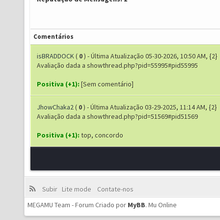
Comentários
isBRADDOCK
(
0
) - Última Atualização 05-30-2026, 10:50 AM, {2}
Avaliação dada a showthread.php?pid=55995#pid55995
Positiva (+1):
[Sem comentário]
JhowChaka2
(
0
) - Última Atualização 03-29-2025, 11:14 AM, {2}
Avaliação dada a showthread.php?pid=51569#pid51569
Positiva (+1):
top, concordo
Subir
Lite mode
Contate-nos
MEGAMU Team - Forum Criado por
MyBB
.
Mu Online