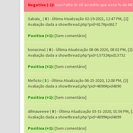
Negativa (-1):
Isso Falha d+ nõ acredito que essa % de ME
Sabala_
(
0
) - Última Atualização 02-19-2021, 12:47 PM, {2}
Avaliação dada a showthread.php?pid=617#pid617
Positiva (+1):
[Sem comentário]
bonacina1
(
0
) - Última Atualização 08-06-2020, 08:02 PM, {2}
Avaliação dada a showthread.php?pid=13732#pid13732
Positiva (+1):
[Sem comentário]
Mefisto
(
3
) - Última Atualização 06-25-2020, 12:08 PM, {2}
Avaliação dada a showthread.php?pid=4890#pid4890
Positiva (+1):
[Sem comentário]
dihnaueeee
(
0
) - Última Atualização 03-31-2020, 01:56 PM, {
Avaliação dada a showthread.php?pid=4899#pid4899
Positiva (+1):
[Sem comentário]