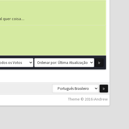
quer coisa....
Theme © 2016 iAndrew