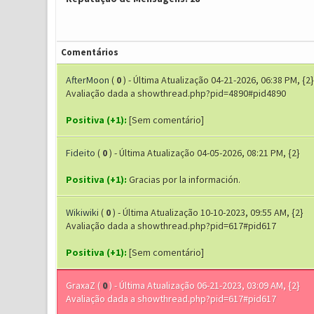
Comentários
AfterMoon
(
0
) - Última Atualização 04-21-2026, 06:38 PM, {2}
Avaliação dada a showthread.php?pid=4890#pid4890
Positiva (+1):
[Sem comentário]
Fideito
(
0
) - Última Atualização 04-05-2026, 08:21 PM, {2}
Positiva (+1):
Gracias por la información.
Wikiwiki
(
0
) - Última Atualização 10-10-2023, 09:55 AM, {2}
Avaliação dada a showthread.php?pid=617#pid617
Positiva (+1):
[Sem comentário]
GraxaZ
(
0
) - Última Atualização 06-21-2023, 03:09 AM, {2}
Avaliação dada a showthread.php?pid=617#pid617