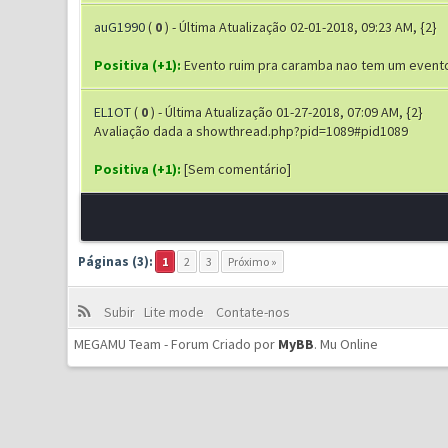
auG1990
(
0
) - Última Atualização 02-01-2018, 09:23 AM, {2}
Positiva (+1):
Evento ruim pra caramba nao tem um evento p
EL1OT
(
0
) - Última Atualização 01-27-2018, 07:09 AM, {2}
Avaliação dada a showthread.php?pid=1089#pid1089
Positiva (+1):
[Sem comentário]
Páginas (3):
1
2
3
Próximo »
Subir
Lite mode
Contate-nos
MEGAMU Team - Forum Criado por
MyBB
.
Mu Online