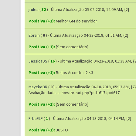
jrules
(
32
) - Última Atualização 05-02-2018, 12:09 AM, {2}
Positiva (+1):
Melhor GM do servidor
Eorain
(
0
) - Última Atualização 04-23-2018, 01:51 AM, {2}
Positiva (+1):
[Sem comentário]
JessicaDS
(
16
) - Última Atualização 04-23-2018, 01:38 AM, {
Positiva (+1):
Beijos Arconte s2 <3
MayckeBR
(
0
) - Última Atualização 04-18-2018, 05:17 AM, {2}
Avaliação dada a showthread.php?pid=617#pid617
Positiva (+1):
[Sem comentário]
FrbaELF
(
1
) - Última Atualização 04-13-2018, 04:14 PM, {2}
Positiva (+1):
JUSTO