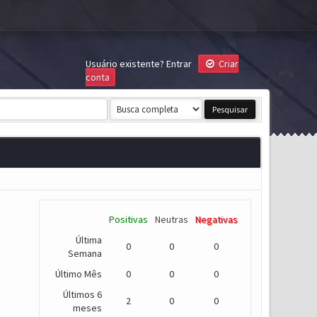
Usuário existente?
Entrar
Criar
conta
Positivas
Neutras
Negativas
Última
0
0
0
Semana
Último Mês
0
0
0
Últimos 6
2
0
0
meses