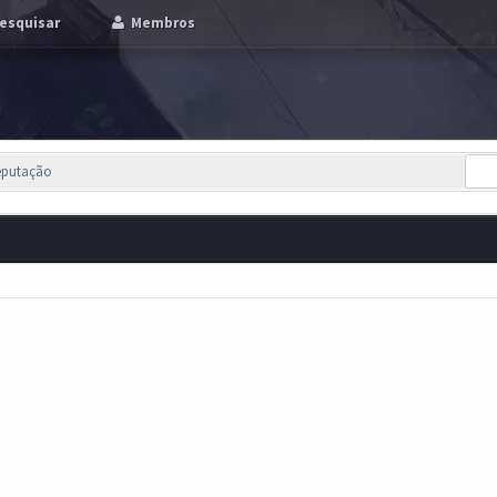
esquisar
Membros
eputação