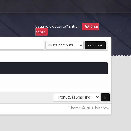
Usuário existente?
Entrar
Criar
conta
Theme © 2016 iAndrew