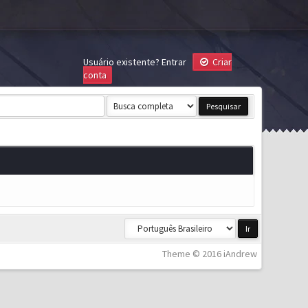
Usuário existente?
Entrar
Criar
conta
Theme © 2016 iAndrew