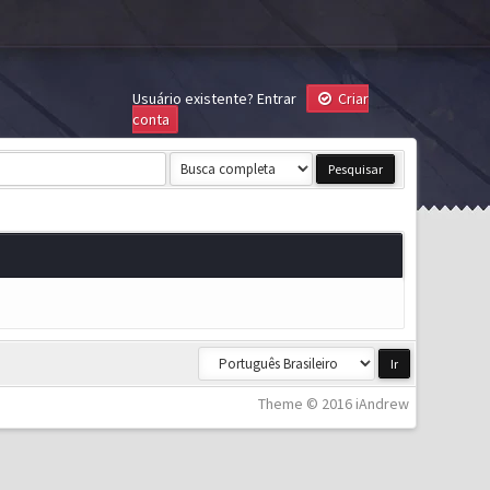
Usuário existente?
Entrar
Criar
conta
Theme © 2016 iAndrew