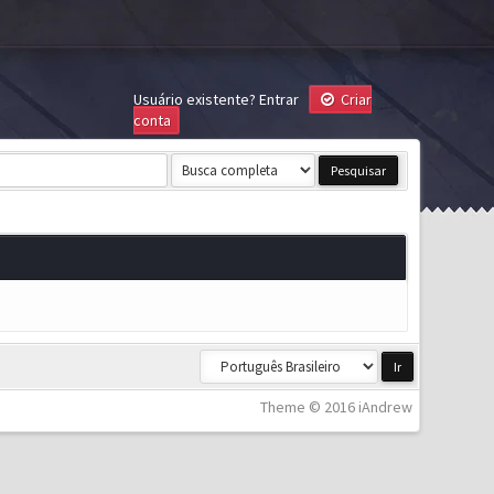
Usuário existente?
Entrar
Criar
conta
Theme © 2016 iAndrew