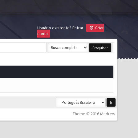
Usuário existente?
Entrar
Criar
conta
Theme © 2016 iAndrew