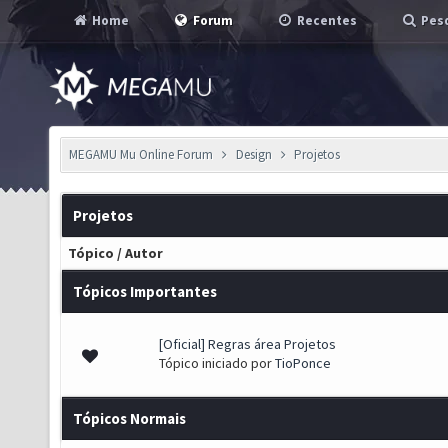
Home
Forum
Recentes
Pesq
MEGAMU Mu Online Forum
Design
Projetos
Projetos
Tópico
/
Autor
Tópicos Importantes
[Oficial] Regras área Projetos
- 0 de 5 em média
1
2
3
4
5
Tópico iniciado por
TioPonce
Tópicos Normais