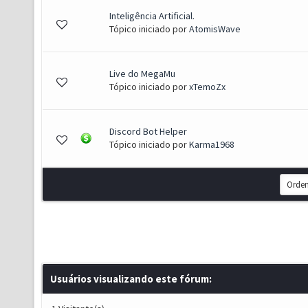
Inteligência Artificial.
- 0 de 5 em média
1
2
3
4
5
Tópico iniciado por
AtomisWave
Live do MegaMu
- 0 de 5 em média
1
2
3
4
5
Tópico iniciado por
xTemoZx
Discord Bot Helper
- 0 de 5 em média
1
2
3
4
5
Tópico iniciado por
Karma1968
Usuários visualizando este fórum: