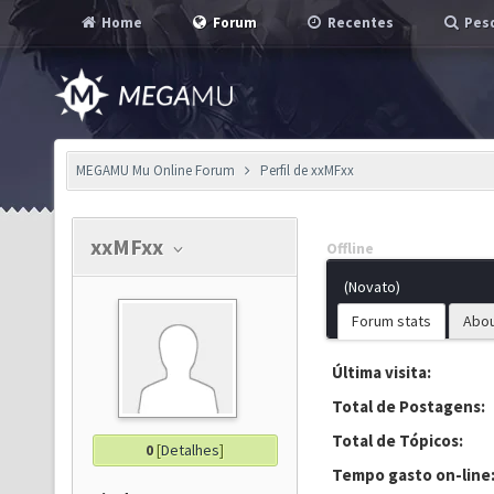
Home
Forum
Recentes
Pesq
MEGAMU Mu Online Forum
Perfil de xxMFxx
xxMFxx
Offline
(Novato)
Forum stats
Abo
Última visita:
Total de Postagens:
Total de Tópicos:
0
[
Detalhes
]
Tempo gasto on-line