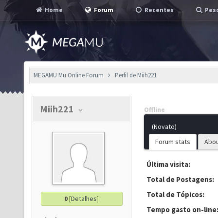
Home
Forum
Recentes
Pesq
MEGAMU Mu Online Forum
Perfil de Miih221
Miih221
Offline
(Novato)
Forum stats
Abo
Última visita:
Total de Postagens:
Total de Tópicos:
0
[
Detalhes
]
Tempo gasto on-line