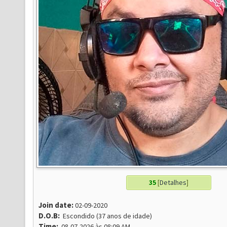
35
[
Detalhes
]
Join date:
02-09-2020
D.O.B:
Escondido (37 anos de idade)
Time:
08-07-2026 às 08:09 AM