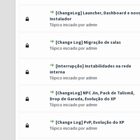
[ChangeLog] Launcher, Dashboard e nov
) - 0 de 5 em média
1
2
3
4
5
Instalador
Tópico iniciado por
admin
[Change Log] Migração de salas
) - 0 de 5 em média
1
2
3
4
5
Tópico iniciado por
admin
[Interrupção] Instabilidades na rede
) - 0 de 5 em média
1
2
3
4
5
interna
Tópico iniciado por
admin
[ChangeLog] NPC Jin, Pack de Talismã,
) - 0 de 5 em média
1
2
3
4
5
Drop de Garuda, Evolução do XP
Tópico iniciado por
admin
[Change Log] PvP, Evolução do XP
) - 0 de 5 em média
1
2
3
4
5
Tópico iniciado por
admin