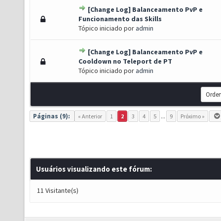
[Change Log] Balanceamento PvP e
) - 0 de 5 em média
1
2
3
4
5
Funcionamento das Skills
Tópico iniciado por
admin
[Change Log] Balanceamento PvP e
) - 0 de 5 em média
1
2
3
4
5
Cooldown no Teleport de PT
Tópico iniciado por
admin
Páginas (9):
« Anterior
1
2
3
4
5
...
9
Próximo »
Usuários visualizando este fórum:
11 Visitante(s)