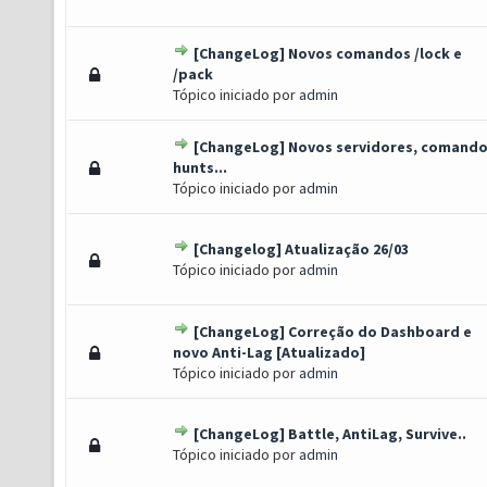
[ChangeLog] Novos comandos /lock e
) - 0 de 5 em média
1
2
3
4
5
/pack
Tópico iniciado por
admin
[ChangeLog] Novos servidores, comando
 Voto(s) - 5 de 5 em média
1
2
3
4
5
hunts...
Tópico iniciado por
admin
[Changelog] Atualização 26/03
) - 0 de 5 em média
1
2
3
4
5
Tópico iniciado por
admin
[ChangeLog] Correção do Dashboard e
 Voto(s) - 5 de 5 em média
1
2
3
4
5
novo Anti-Lag [Atualizado]
Tópico iniciado por
admin
[ChangeLog] Battle, AntiLag, Survive..
Voto(s) - 4 de 5 em média
1
2
3
4
5
Tópico iniciado por
admin