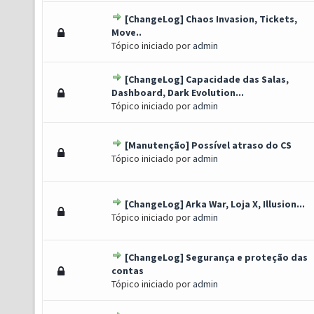
[ChangeLog] Chaos Invasion, Tickets,
) - 0 de 5 em média
1
2
3
4
5
Move..
Tópico iniciado por
admin
[ChangeLog] Capacidade das Salas,
) - 0 de 5 em média
1
2
3
4
5
Dashboard, Dark Evolution...
Tópico iniciado por
admin
[Manutenção] Possível atraso do CS
 Voto(s) - 5 de 5 em média
1
2
3
4
5
Tópico iniciado por
admin
[ChangeLog] Arka War, Loja X, Illusion...
) - 0 de 5 em média
1
2
3
4
5
Tópico iniciado por
admin
[ChangeLog] Segurança e proteção das
 Voto(s) - 5 de 5 em média
1
2
3
4
5
contas
Tópico iniciado por
admin