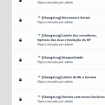
) - 0 de 5 em média
1
2
3
4
5
Tópico iniciado por
admin
[ChangeLog] Disconnect Gerais
) - 0 de 5 em média
1
2
3
4
5
Tópico iniciado por
admin
[ChangeLog] Limite dos servidores,
) - 0 de 5 em média
1
2
3
4
5
Options das Asas e Evolução do XP
Tópico iniciado por
admin
[ChangeLog] AtaqueZumbi
) - 0 de 5 em média
1
2
3
4
5
Tópico iniciado por
admin
[ChangeLog] Limite de ML e Survive
) - 0 de 5 em média
1
2
3
4
5
Tópico iniciado por
admin
[ChangeLog] Survive com novos horários
) - 0 de 5 em média
1
2
3
4
5
Tópico iniciado por
admin