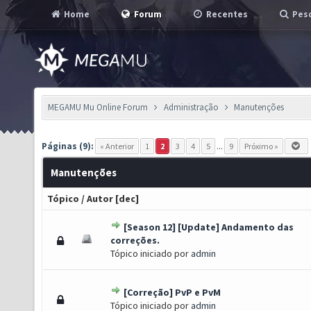
Home
Forum
Recentes
Pesq
MEGAMU Mu Online Forum
Administração
Manutenções
Páginas (9):
« Anterior
1
2
3
4
5
...
9
Próximo »
Manutenções
Tópico
/
Autor
[
dec
]
[Season 12] [Update] Andamento das
) - 0 de 5 em média
1
2
3
4
5
correções.
Tópico iniciado por
admin
[Correção] PvP e PvM
) - 0 de 5 em média
1
2
3
4
5
Tópico iniciado por
admin