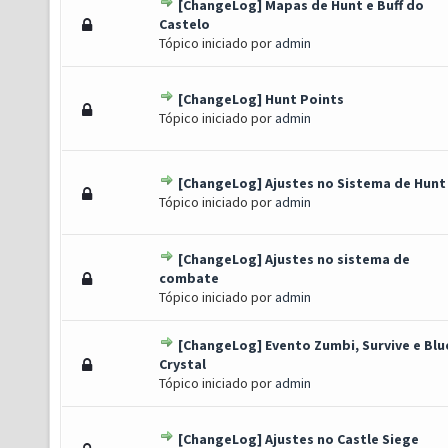
[ChangeLog] Mapas de Hunt e Buff do
) - 0 de 5 em média
1
2
3
4
5
Castelo
Tópico iniciado por
admin
[ChangeLog] Hunt Points
) - 0 de 5 em média
1
2
3
4
5
Tópico iniciado por
admin
[ChangeLog] Ajustes no Sistema de Hunt
to(s) - 3 de 5 em média
1
2
3
4
5
Tópico iniciado por
admin
[ChangeLog] Ajustes no sistema de
) - 0 de 5 em média
1
2
3
4
5
combate
Tópico iniciado por
admin
[ChangeLog] Evento Zumbi, Survive e Blu
) - 0 de 5 em média
1
2
3
4
5
Crystal
Tópico iniciado por
admin
[ChangeLog] Ajustes no Castle Siege