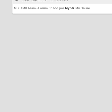
Subir
Lite mode
Contate-nos
MEGAMU Team - Forum Criado por
MyBB
.
Mu Online