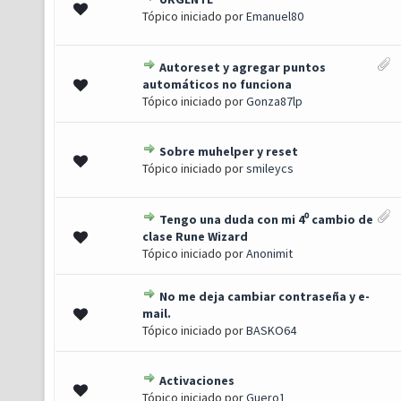
0 de 5 em média
1
2
3
4
5
Tópico iniciado por
Emanuel80
Autoreset y agregar puntos
0 de 5 em média
1
2
3
4
5
automáticos no funciona
Tópico iniciado por
Gonza87lp
Sobre muhelper y reset
0 de 5 em média
1
2
3
4
5
Tópico iniciado por
smileycs
Tengo una duda con mi 4⁰ cambio de
0 de 5 em média
1
2
3
4
5
clase Rune Wizard
Tópico iniciado por
Anonimit
No me deja cambiar contraseña y e-
0 de 5 em média
1
2
3
4
5
mail.
Tópico iniciado por
BASKO64
Activaciones
0 de 5 em média
1
2
3
4
5
Tópico iniciado por
Guero1