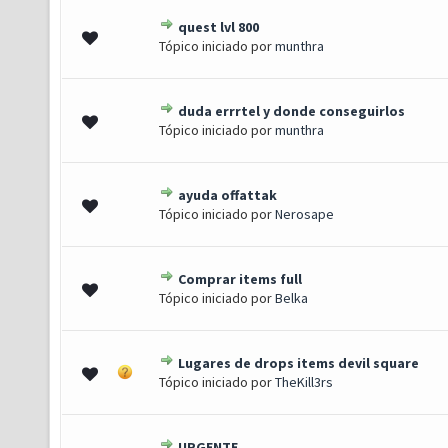
quest lvl 800
0 de 5 em média
1
2
3
4
5
Tópico iniciado por
munthra
duda errrtel y donde conseguirlos
0 de 5 em média
1
2
3
4
5
Tópico iniciado por
munthra
ayuda offattak
0 de 5 em média
1
2
3
4
5
Tópico iniciado por
Nerosape
Comprar items full
0 de 5 em média
1
2
3
4
5
Tópico iniciado por
Belka
Lugares de drops items devil square
0 de 5 em média
1
2
3
4
5
Tópico iniciado por
TheKill3rs
URGENTE