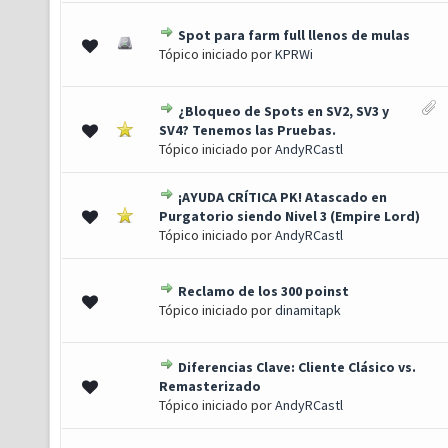
Spot para farm full llenos de mulas
0 de 5 em média
1
2
3
4
5
Tópico iniciado por
KPRWi
¿Bloqueo de Spots en SV2, SV3 y
s) - 4 de 5 em média
1
2
3
4
5
SV4? Tenemos las Pruebas.
Tópico iniciado por
AndyRCastl
¡AYUDA CRÍTICA PK! Atascado en
0 de 5 em média
1
2
3
4
5
Purgatorio siendo Nivel 3 (Empire Lord)
Tópico iniciado por
AndyRCastl
Reclamo de los 300 poinst
0 de 5 em média
1
2
3
4
5
Tópico iniciado por
dinamitapk
Diferencias Clave: Cliente Clásico vs.
0 de 5 em média
1
2
3
4
5
Remasterizado
Tópico iniciado por
AndyRCastl