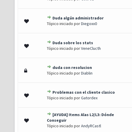
Duda algún administrador
0 de 5 em média
1
2
3
4
5
Tópico iniciado por
Diegoxx0
Duda sobre los stats
0 de 5 em média
1
2
3
4
5
Tópico iniciado por
VeneClucth
duda con resolucion
0 de 5 em média
1
2
3
4
5
Tópico iniciado por
Diablin
Problemas con el cliente clasico
0 de 5 em média
1
2
3
4
5
Tópico iniciado por
Gatordex
[AYUDA] Items Alas L2/L3: Dónde
0 de 5 em média
1
2
3
4
5
Conseguir
Tópico iniciado por
AndyRCastl