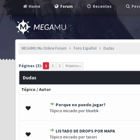
Home
Forum
Recentes
Pesq
MEGAMU Mu Online Forum
Foro Español
Dudas
Páginas (3):
1
2
3
Próximo »
Dudas
Tópico
/
Autor
Porque no puedo jugar?
0 de 5 em média
1
2
3
4
5
Tópico iniciado por
bluebk
LISTADO DE DROPS POR MAPA
0 de 5 em média
1
2
3
4
5
Tópico iniciado por
tasori