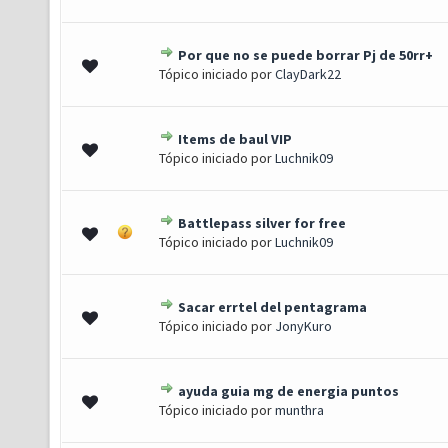
Por que no se puede borrar Pj de 50rr+
0 de 5 em média
1
2
3
4
5
Tópico iniciado por
ClayDark22
Items de baul VIP
0 de 5 em média
1
2
3
4
5
Tópico iniciado por
Luchnik09
Battlepass silver for free
0 de 5 em média
1
2
3
4
5
Tópico iniciado por
Luchnik09
Sacar errtel del pentagrama
0 de 5 em média
1
2
3
4
5
Tópico iniciado por
JonyKuro
ayuda guia mg de energia puntos
0 de 5 em média
1
2
3
4
5
Tópico iniciado por
munthra