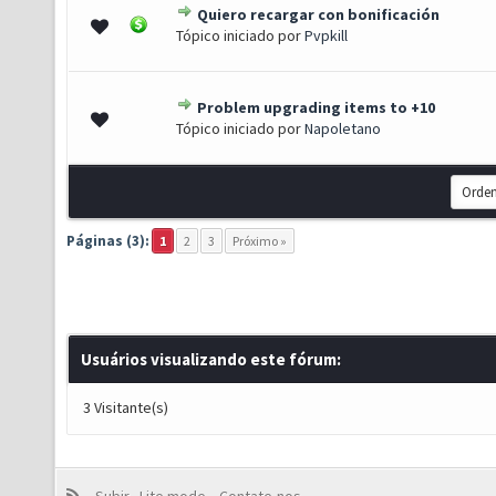
Quiero recargar con bonificación
0 de 5 em média
1
2
3
4
5
Tópico iniciado por
Pvpkill
Problem upgrading items to +10
0 de 5 em média
1
2
3
4
5
Tópico iniciado por
Napoletano
Páginas (3):
1
2
3
Próximo »
Usuários visualizando este fórum:
3 Visitante(s)