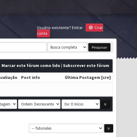
Usuário existente?
Entrar
Criar
conta
Marcar este fórum como lido
|
Subscrever este fórum
Avaliação
Post info
Última Postagem
[
cre
]