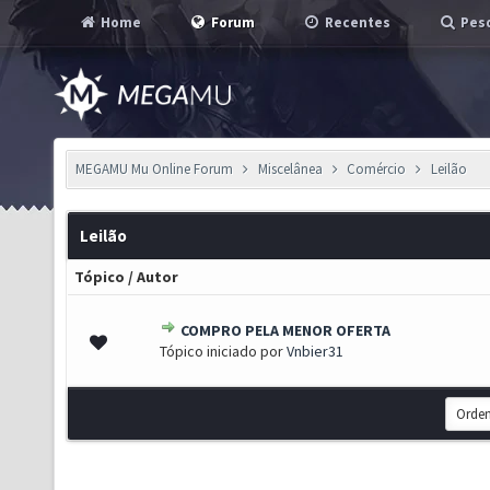
Home
Forum
Recentes
Pesq
MEGAMU Mu Online Forum
Miscelânea
Comércio
Leilão
Leilão
Tópico
/
Autor
COMPRO PELA MENOR OFERTA
0 de 5 em média
1
2
3
4
5
Tópico iniciado por
Vnbier31