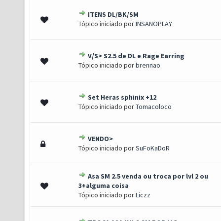
ITENS DL/BK/SM
0 de 5 em média
1
2
3
4
5
Tópico iniciado por
INSANOPLAY
V/S> S2.5 de DL e Rage Earring
0 de 5 em média
1
2
3
4
5
Tópico iniciado por
brennao
Set Heras sphinix +12
0 de 5 em média
1
2
3
4
5
Tópico iniciado por
Tomacoloco
VENDO>
0 de 5 em média
1
2
3
4
5
Tópico iniciado por
SuFoKaDoR
Asa SM 2.5 venda ou troca por lvl 2 ou
0 de 5 em média
1
2
3
4
5
3+alguma coisa
Tópico iniciado por
Liczz