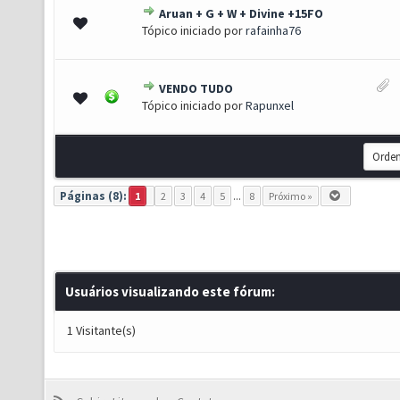
Aruan + G + W + Divine +15FO
0 de 5 em média
1
2
3
4
5
Tópico iniciado por
rafainha76
VENDO TUDO
 1.67 de 5 em média
1
2
3
4
5
Tópico iniciado por
Rapunxel
Páginas (8):
1
2
3
4
5
...
8
Próximo »
Usuários visualizando este fórum:
1 Visitante(s)