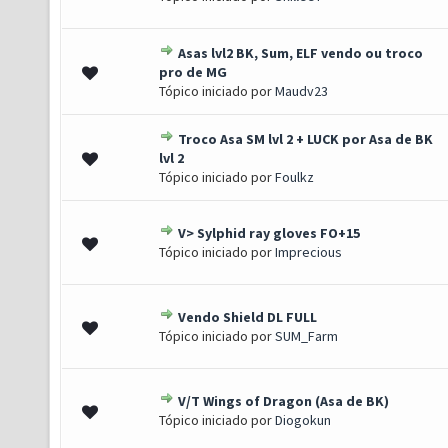
Asas lvl2 BK, Sum, ELF vendo ou troco
0 de 5 em média
1
2
3
4
5
pro de MG
Tópico iniciado por
Maudv23
Troco Asa SM lvl 2 + LUCK por Asa de BK
0 de 5 em média
1
2
3
4
5
lvl 2
Tópico iniciado por
Foulkz
V> Sylphid ray gloves FO+15
0 de 5 em média
1
2
3
4
5
Tópico iniciado por
Imprecious
Vendo Shield DL FULL
0 de 5 em média
1
2
3
4
5
Tópico iniciado por
SUM_Farm
V/T Wings of Dragon (Asa de BK)
0 de 5 em média
1
2
3
4
5
Tópico iniciado por
Diogokun