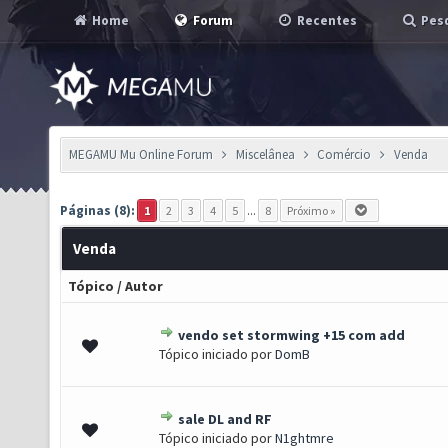
Home
Forum
Recentes
Pesq
MEGAMU Mu Online Forum
Miscelânea
Comércio
Venda
Páginas (8):
1
2
3
4
5
...
8
Próximo »
Venda
Tópico
/
Autor
vendo set stormwing +15 com add
0 de 5 em média
1
2
3
4
5
Tópico iniciado por
DomB
sale DL and RF
0 de 5 em média
1
2
3
4
5
Tópico iniciado por
N1ghtmre