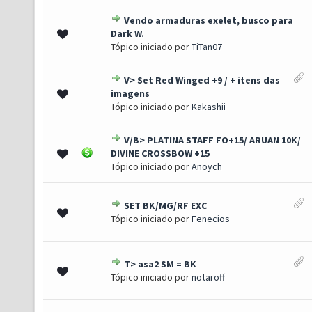
Vendo armaduras exelet, busco para
0 de 5 em média
1
2
3
4
5
Dark W.
Tópico iniciado por
TiTan07
V> Set Red Winged +9 / + itens das
0 de 5 em média
1
2
3
4
5
imagens
Tópico iniciado por
Kakashii
V/B> PLATINA STAFF FO+15/ ARUAN 10K/
0 de 5 em média
1
2
3
4
5
DIVINE CROSSBOW +15
Tópico iniciado por
Anoych
SET BK/MG/RF EXC
0 de 5 em média
1
2
3
4
5
Tópico iniciado por
Fenecios
T> asa2 SM = BK
0 de 5 em média
1
2
3
4
5
Tópico iniciado por
notaroff