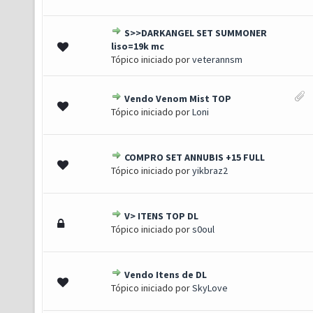
S>>DARKANGEL SET SUMMONER
(s) - 5 de 5 em média
1
2
3
4
5
liso=19k mc
Tópico iniciado por
veterannsm
Vendo Venom Mist TOP
0 de 5 em média
1
2
3
4
5
Tópico iniciado por
Loni
COMPRO SET ANNUBIS +15 FULL
0 de 5 em média
1
2
3
4
5
Tópico iniciado por
yikbraz2
V> ITENS TOP DL
0 de 5 em média
1
2
3
4
5
Tópico iniciado por
s0oul
Vendo Itens de DL
) - 3 de 5 em média
1
2
3
4
5
Tópico iniciado por
SkyLove