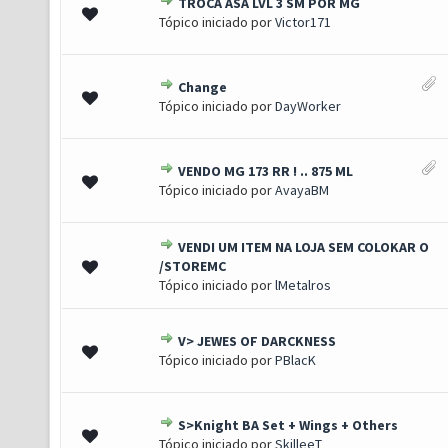
TROCA ASA LVL 3 SM POR MG
0 de 5 em média
1
2
3
4
5
Tópico iniciado por
Victor171
Change
0 de 5 em média
1
2
3
4
5
Tópico iniciado por
DayWorker
VENDO MG 173 RR ! .. 875 ML
0 de 5 em média
1
2
3
4
5
Tópico iniciado por
AvayaBM
VENDI UM ITEM NA LOJA SEM COLOKAR O
0 de 5 em média
1
2
3
4
5
/STOREMC
Tópico iniciado por
lMetalros
V> JEWES OF DARCKNESS
0 de 5 em média
1
2
3
4
5
Tópico iniciado por
PBlacK
S>Knight BA Set + Wings + Others
0 de 5 em média
1
2
3
4
5
Tópico iniciado por
SkilleeT