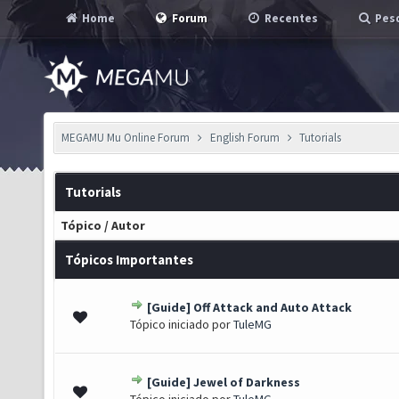
Home
Forum
Recentes
Pesq
MEGAMU Mu Online Forum
English Forum
Tutorials
Tutorials
Tópico
/
Autor
Tópicos Importantes
[Guide] Off Attack and Auto Attack
 - 0 de 5 em média
1
2
3
4
5
Tópico iniciado por
TuleMG
[Guide] Jewel of Darkness
oto(s) - 4 de 5 em média
1
2
3
4
5