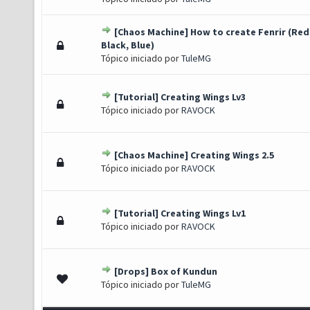
[Chaos Machine] How to create Fenrir (Red
s) - 1 de 5 em média
1
2
3
4
5
Black, Blue)
Tópico iniciado por
TuleMG
[Tutorial] Creating Wings Lv3
Voto(s) - 5 de 5 em média
1
2
3
4
5
Tópico iniciado por
RAVOCK
[Chaos Machine] Creating Wings 2.5
o(s) - 3 de 5 em média
1
2
3
4
5
Tópico iniciado por
RAVOCK
[Tutorial] Creating Wings Lv1
s) - 2.33 de 5 em média
1
2
3
4
5
Tópico iniciado por
RAVOCK
[Drops] Box of Kundun
 - 0 de 5 em média
1
2
3
4
5
Tópico iniciado por
TuleMG