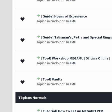
Tópico iniciado por
TuleMG
[Guide] Hours of Experience
 - 0 de 5 em média
1
2
3
4
5
Tópico iniciado por
TuleMG
[Guide] Talisman's, Pet's and Special Rings
o(s) - 3 de 5 em média
1
2
3
4
5
Tópico iniciado por
TuleMG
[Tool] Workshop MEGAMU [Oficina Online]
 - 0 de 5 em média
1
2
3
4
5
Tópico iniciado por
TuleMG
[Tool] Vaults
 - 0 de 5 em média
1
2
3
4
5
Tópico iniciado por
TuleMG
Tópicos Normais
[Tutorial] How to set up MEGAHELPER