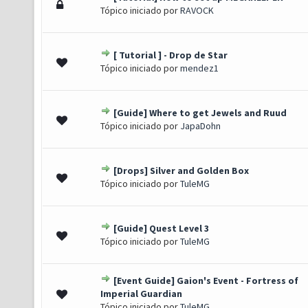
 - 0 de 5 em média
1
2
3
4
5
Tópico iniciado por
RAVOCK
[ Tutorial ] - Drop de Star
oto(s) - 4.8 de 5 em média
1
2
3
4
5
Tópico iniciado por
mendez1
[Guide] Where to get Jewels and Ruud
o(s) - 3.67 de 5 em média
1
2
3
4
5
Tópico iniciado por
JapaDohn
[Drops] Silver and Golden Box
o(s) - 3 de 5 em média
1
2
3
4
5
Tópico iniciado por
TuleMG
[Guide] Quest Level 3
Voto(s) - 5 de 5 em média
1
2
3
4
5
Tópico iniciado por
TuleMG
[Event Guide] Gaion's Event - Fortress of
Voto(s) - 5 de 5 em média
1
2
3
4
5
Imperial Guardian
Tópico iniciado por
TuleMG