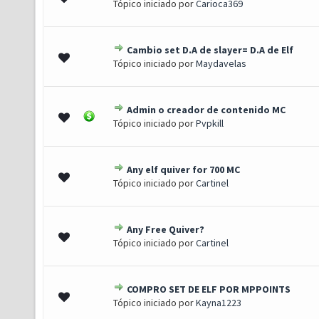
Tópico iniciado por
Carioca369
Cambio set D.A de slayer= D.A de Elf
 1 de 5 em média
1
2
3
4
5
Tópico iniciado por
Maydavelas
Admin o creador de contenido MC
) - 3 de 5 em média
1
2
3
4
5
Tópico iniciado por
Pvpkill
Any elf quiver for 700 MC
) - 3 de 5 em média
1
2
3
4
5
Tópico iniciado por
Cartinel
Any Free Quiver?
0 de 5 em média
1
2
3
4
5
Tópico iniciado por
Cartinel
COMPRO SET DE ELF POR MPPOINTS
) - 3.5 de 5 em média
1
2
3
4
5
Tópico iniciado por
Kayna1223