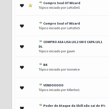
Compro Soul Of Wizard
0 de 5 em média
1
2
3
4
5
Tópico iniciado por
LoKoDeS
Compro Soul of Wizard
(s) - 5 de 5 em média
1
2
3
4
5
Tópico iniciado por
LoKoDeS
COMPRO ASA LISA LVL2 SM E CAPA LVL1
- 2.67 de 5 em média
1
2
3
4
5
DL
Tópico iniciado por
gaum
BK
s) - 4 de 5 em média
1
2
3
4
5
Tópico iniciado por
IsnowIce
VENDOOOOO
 1 de 5 em média
1
2
3
4
5
Tópico iniciado por
Killerbe1
Poder de Ataque da Skill não sai de 0%
0 de 5 em média
1
2
3
4
5