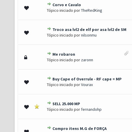
Corvo e Cavalo
 1.67 de 5 em média
1
2
3
4
5
Tópico iniciado por
TheRedKing
Troco asa lvl2 de elf por asa lvl2 de SM
) - 3 de 5 em média
1
2
3
4
5
Tópico iniciado por
nilsonmu
Me robaron
 - 3.4 de 5 em média
1
2
3
4
5
Tópico iniciado por
zaronn
Buy Cape of Overrule - RF cape = MP
- 2 de 5 em média
1
2
3
4
5
Tópico iniciado por
Vourax
SELL 25.000 MP
- 2 de 5 em média
1
2
3
4
5
Tópico iniciado por
fernandohp
Compro itens M.G de FORÇA
) - 3 de 5 em média
1
2
3
4
5