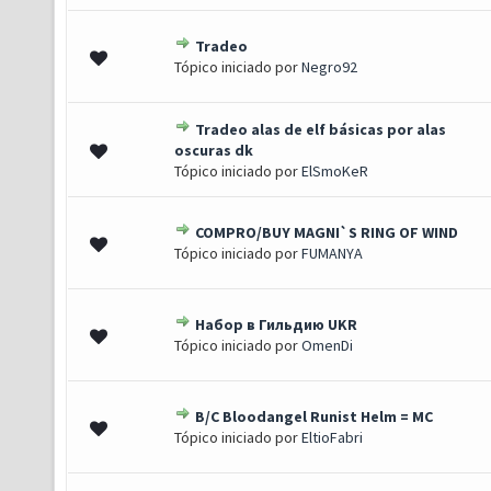
Tradeo
0 de 5 em média
1
2
3
4
5
Tópico iniciado por
Negro92
Tradeo alas de elf básicas por alas
0 de 5 em média
1
2
3
4
5
oscuras dk
Tópico iniciado por
ElSmoKeR
COMPRO/BUY MAGNI`S RING OF WIND
- 2 de 5 em média
1
2
3
4
5
Tópico iniciado por
FUMANYA
Набор в Гильдию UKR
0 de 5 em média
1
2
3
4
5
Tópico iniciado por
OmenDi
B/C Bloodangel Runist Helm = MC
0 de 5 em média
1
2
3
4
5
Tópico iniciado por
EltioFabri