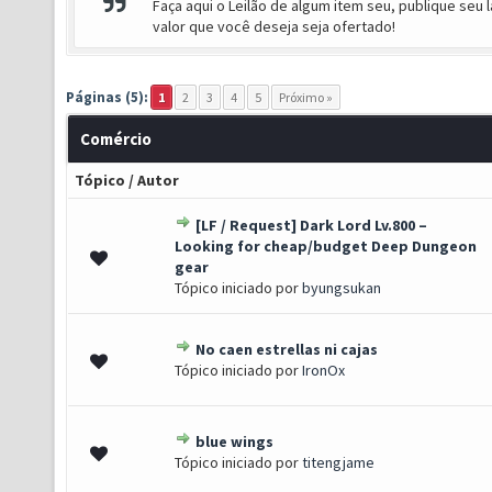
Faça aqui o Leilão de algum item seu, publique seu l
valor que você deseja seja ofertado!
Páginas (5):
1
2
3
4
5
Próximo »
Comércio
Tópico
/
Autor
[LF / Request] Dark Lord Lv.800 –
Looking for cheap/budget Deep Dungeon
- 2 de 5 em média
1
2
3
4
5
gear
Tópico iniciado por
byungsukan
No caen estrellas ni cajas
0 de 5 em média
1
2
3
4
5
Tópico iniciado por
IronOx
blue wings
0 de 5 em média
1
2
3
4
5
Tópico iniciado por
titengjame