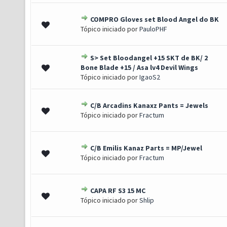
COMPRO Gloves set Blood Angel do BK
0 de 5 em média
1
2
3
4
5
Tópico iniciado por
PauloPHF
S> Set Bloodangel +15 SKT de BK/ 2
) - 3 de 5 em média
1
2
3
4
5
Bone Blade +15 / Asa lv4 Devil Wings
Tópico iniciado por
IgaoS2
C/B Arcadins Kanaxz Pants = Jewels
0 de 5 em média
1
2
3
4
5
Tópico iniciado por
Fractum
C/B Emilis Kanaz Parts = MP/Jewel
0 de 5 em média
1
2
3
4
5
Tópico iniciado por
Fractum
CAPA RF S3 15 MC
0 de 5 em média
1
2
3
4
5
Tópico iniciado por
Shlip