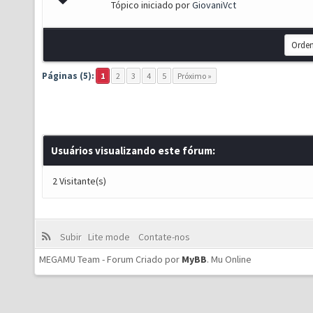
Tópico iniciado por
GiovaniVct
Páginas (5):
1
2
3
4
5
Próximo »
Usuários visualizando este fórum:
2 Visitante(s)
Subir
Lite mode
Contate-nos
MEGAMU Team - Forum Criado por
MyBB
.
Mu Online