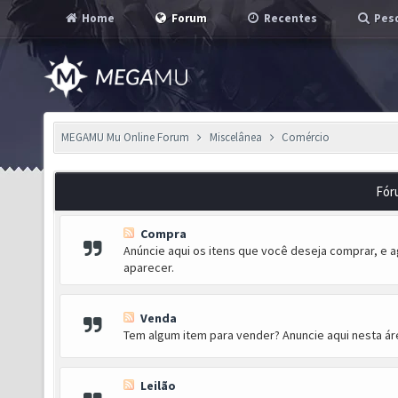
Home
Forum
Recentes
Pesq
MEGAMU Mu Online Forum
Miscelânea
Comércio
Fór
Compra
Anúncie aqui os itens que você deseja comprar, e
aparecer.
Venda
Tem algum item para vender? Anuncie aqui nesta áre
Leilão