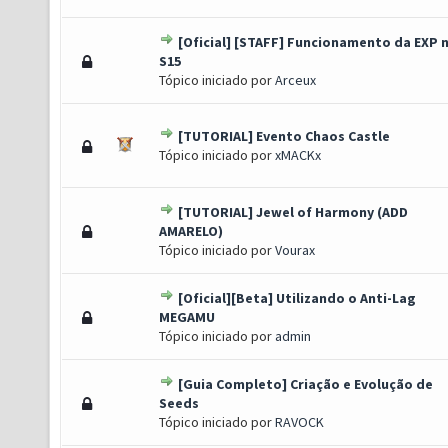
[Oficial] [STAFF] Funcionamento da EXP 
(s) - 2.73 de 5 em média
1
2
3
4
5
S15
Tópico iniciado por
Arceux
[TUTORIAL] Evento Chaos Castle
o(s) - 3 de 5 em média
1
2
3
4
5
Tópico iniciado por
xMACKx
[TUTORIAL] Jewel of Harmony (ADD
s) - 2.31 de 5 em média
1
2
3
4
5
AMARELO)
Tópico iniciado por
Vourax
[Oficial][Beta] Utilizando o Anti-Lag
oto(s) - 4 de 5 em média
1
2
3
4
5
MEGAMU
Tópico iniciado por
admin
[Guia Completo] Criação e Evolução de
to(s) - 3.71 de 5 em média
1
2
3
4
5
Seeds
Tópico iniciado por
RAVOCK