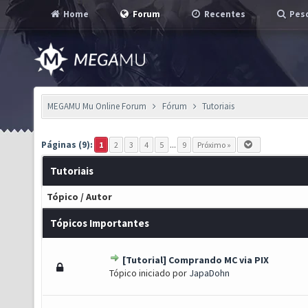
Home
Forum
Recentes
Pesq
MEGAMU Mu Online Forum
Fórum
Tutoriais
Páginas (9):
1
2
3
4
5
...
9
Próximo »
Tutoriais
Tópico
/
Autor
Tópicos Importantes
[Tutorial] Comprando MC via PIX
s) - 2.41 de 5 em média
1
2
3
4
5
Tópico iniciado por
JapaDohn