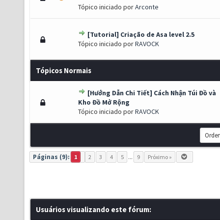
Tópico iniciado por
Arconte
[Tutorial] Criação de Asa level 2.5
(s) - 2.88 de 5 em média
1
2
3
4
5
Tópico iniciado por
RAVOCK
Tópicos Normais
[Hướng Dẫn Chi Tiết] Cách Nhận Túi Đồ và
 - 0 de 5 em média
1
2
3
4
5
Kho Đồ Mở Rộng
Tópico iniciado por
RAVOCK
Páginas (9):
1
2
3
4
5
...
9
Próximo »
Usuários visualizando este fórum: