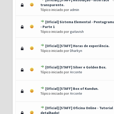
[Oficial] [STAFF] Resolução - Interface
Voto(s) - 5 de 5 em média
1
2
3
4
5
transparente.
Tópico iniciado por
admin
[Oficial] Sistema Elemental - Pentagram
to(s) - 3.81 de 5 em média
1
2
3
4
5
- Parte 1
Tópico iniciado por
guitavish
[Oficial] [STAFF] Horas de experiência.
(s) - 3.4 de 5 em média
1
2
3
4
5
Tópico iniciado por
Dharkyn
[Oficial] [STAFF] Silver e Golden Box.
(s) - 2.85 de 5 em média
1
2
3
4
5
Tópico iniciado por
Arconte
[Oficial] [STAFF] Box of Kundun.
(s) - 2.82 de 5 em média
1
2
3
4
5
Tópico iniciado por
Arconte
[Oficial] [STAFF] Oficina Online - Tutorial
to(s) - 3 de 5 em média
1
2
3
4
5
detalhado!