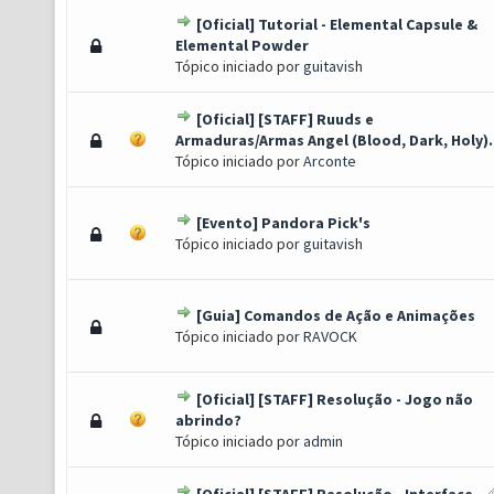
[Oficial] Tutorial - Elemental Capsule &
o(s) - 3.83 de 5 em média
1
2
3
4
5
Elemental Powder
Tópico iniciado por
guitavish
[Oficial] [STAFF] Ruuds e
(s) - 2.92 de 5 em média
1
2
3
4
5
Armaduras/Armas Angel (Blood, Dark, Holy).
Tópico iniciado por
Arconte
[Evento] Pandora Pick's
(s) - 2.83 de 5 em média
1
2
3
4
5
Tópico iniciado por
guitavish
[Guia] Comandos de Ação e Animações
(s) - 2.75 de 5 em média
1
2
3
4
5
Tópico iniciado por
RAVOCK
[Oficial] [STAFF] Resolução - Jogo não
o(s) - 3.67 de 5 em média
1
2
3
4
5
abrindo?
Tópico iniciado por
admin