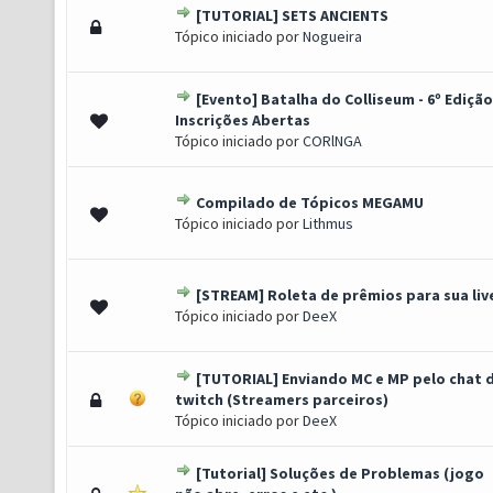
[TUTORIAL] SETS ANCIENTS
(s) - 2.61 de 5 em média
1
2
3
4
5
Tópico iniciado por
Nogueira
[Evento] Batalha do Colliseum - 6º Edição
(s) - 3.25 de 5 em média
1
2
3
4
5
Inscrições Abertas
Tópico iniciado por
CORlNGA
Compilado de Tópicos MEGAMU
(s) - 3.33 de 5 em média
1
2
3
4
5
Tópico iniciado por
Lithmus
[STREAM] Roleta de prêmios para sua liv
(s) - 2.5 de 5 em média
1
2
3
4
5
Tópico iniciado por
DeeX
[TUTORIAL] Enviando MC e MP pelo chat 
(s) - 2.62 de 5 em média
1
2
3
4
5
twitch (Streamers parceiros)
Tópico iniciado por
DeeX
[Tutorial] Soluções de Problemas (jogo